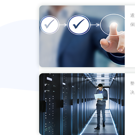
通
保
整
决