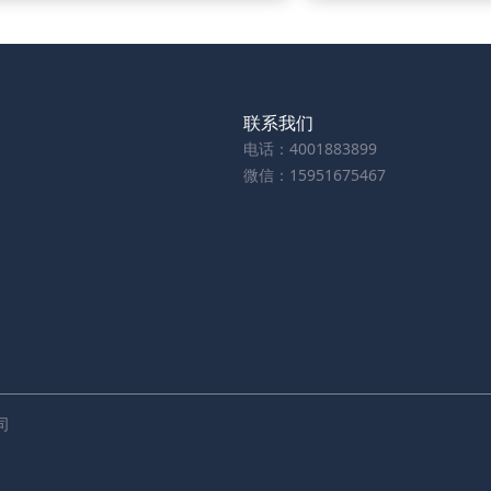
联系我们
电话：4001883899
微信：15951675467
司